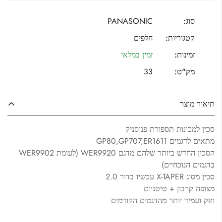
סוג:
PANASONIC
קטגוריות:
חלפים
זמינות:
זמין במלאי
מק"ט:
33
תיאור מוצר
סכין למכונות תספורת פנוסניק
מתאים לדגמים GP80,GP707,ER1611
הסכין החדש ביותר שלהם מדגם WER9920 (לעומת WER9902
בדגמים הנוכחיים)
סכין מסוג X-TAPER עכשיו בדור 2.0
מצופה קרבון + טיטניום
חזק ועמיד יותר מהדגמים הקודמים
Confirm your age