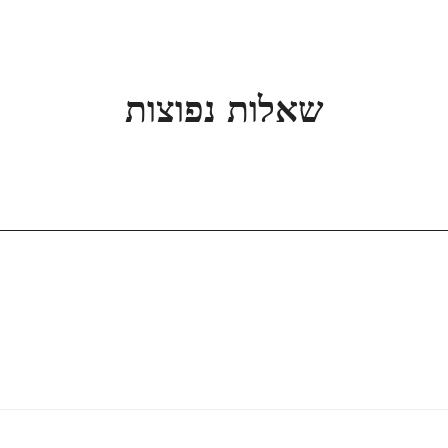
שאלות נפוצות
Confirm your age
Are you 18 years old or older?
Yes, I am
No, I'm not