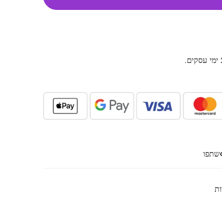
שתפו
ות