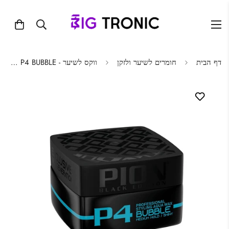
דף הבית
חומרים לשיער ולזקן
ווקס לשיער - PION P4 BUBBLE