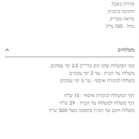
סדרת באבל.
החזקה בינונית.
מראה מבריק.
גודל - 150 מ"ל.
משלוחים
זמני המשלוח שלנו הם בדר"כ 2-5 ימי עסקים.
משלוח עד הבית - עד 3 ימי עסקים
Confirm your age
משלוח לנקודת איסוף - עד 5 ימי עסקים
Are you 18 years old or older?
דמי המשלוח לנקודת איסוף : 15 ש"ח
דמי משלוח למשלוח עד הבית : 29 ש"ח
משלוח חינם עד הבית בהזמנה מעל 500 ש"ח
Yes, I am
No, I'm not